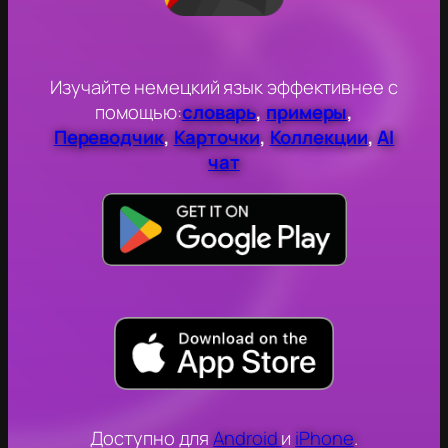
Изучайте немецкий язык эффективнее с
помощью:
словарь
,
примеры
,
Переводчик
,
Карточки
,
Коллекции
,
AI
чат
Доступно для
Android
и
iPhone
.