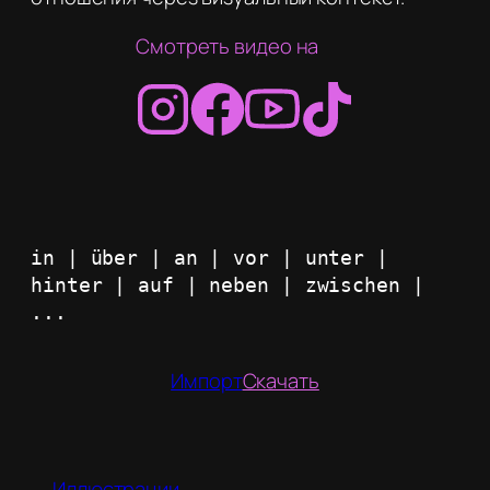
Смотреть видео на
in | über | an | vor | unter | 
hinter | auf | neben | zwischen | 
...
Импорт
Скачать
Иллюстрации