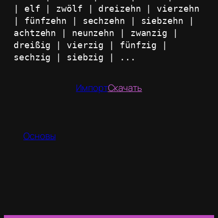
| elf | zwölf | dreizehn | vierzehn 
| fünfzehn | sechzehn | siebzehn | 
achtzehn | neunzehn | zwanzig | 
dreißig | vierzig | fünfzig | 
sechzig | siebzig | ...
Импорт
Скачать
Основы