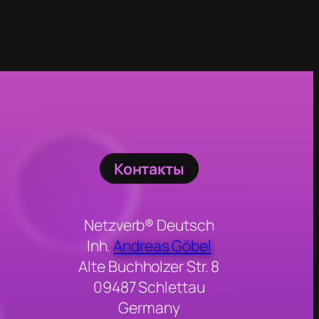
Контакты
Netzverb® Deutsch
Inh.
Andreas Göbel
Alte Buchholzer Str. 8
09487 Schlettau
Germany