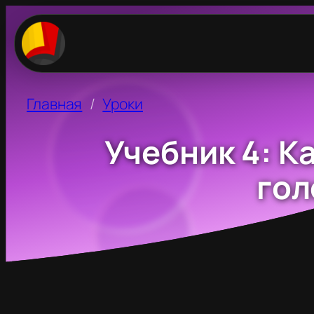
Главная
Уроки
Учебник 4: К
гол