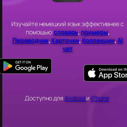
Изучайте немецкий язык эффективнее с
помощью:
словарь
,
примеры
,
Переводчик
,
Карточки
,
Коллекции
,
AI
чат
Доступно для
Android
и
iPhone
.