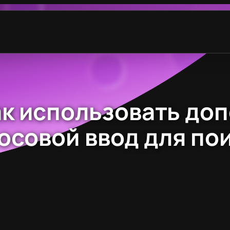
ак использовать д
осовой ввод для по