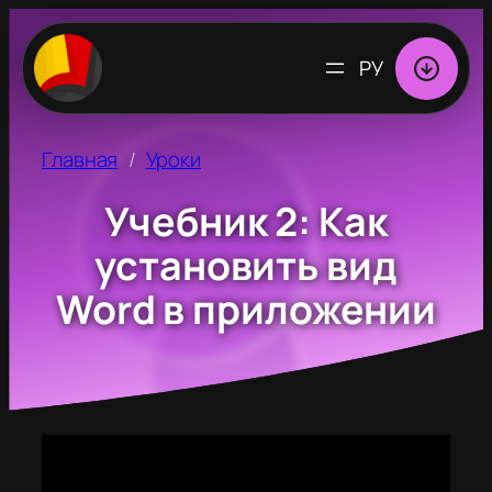
ВЫБРАТЬ
ЯЗЫК
Главная
Уроки
Учебник 2: Как
установить вид
Word в приложении