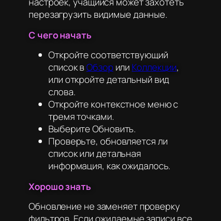
настроек, учащийся может захотеть
перезагрузить видимые данные.
С чего начать
Откройте соответствующий
список в
Обзор
или
Коллекции
,
или откройте детальный вид
слова.
Откройте контекстное меню с
тремя точками.
Выберите Обновить.
Проверьте, обновляется ли
список или детальная
информация, как ожидалось.
Хорошо знать
Обновление не заменяет проверку
фильтров. Если ожидаемые записи все