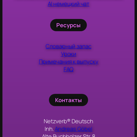
AI немецкий чат
Ресурсы
Словарный запас
Уроки
Примечания к выпуску
FAQ
Контакты
Netzverb® Deutsch
Inh.
Andreas Göbel
Alte Buchholzer Str. 8