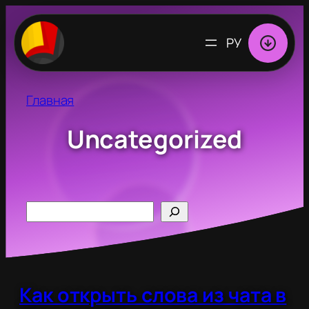
Перейти
к
ВЫБРАТЬ
содержимому
ЯЗЫК
Главная
Uncategorized
Search
Как открыть слова из чата в