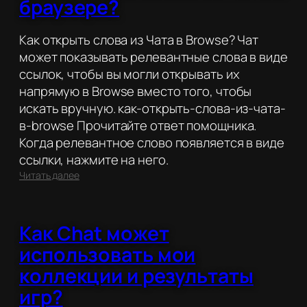
браузере?
Как открыть слова из Чата в Browse? Чат
может показывать релевантные слова в виде
ссылок, чтобы вы могли открывать их
напрямую в Browse вместо того, чтобы
искать вручную. как-открыть-слова-из-чата-
в-browse Прочитайте ответ помощника.
Когда релевантное слово появляется в виде
ссылки, нажмите на него.
:
Читать далее
Как
открыть
слова
Как Chat может
из
чата
использовать мои
в
браузере?
коллекции и результаты
игр?