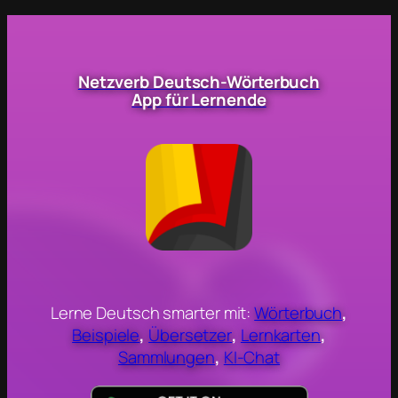
Netzverb Deutsch-Wörterbuch
App für Lernende
Lerne Deutsch smarter mit:
Wörterbuch
,
Beispiele
,
Übersetzer
,
Lernkarten
,
Sammlungen
,
KI-Chat