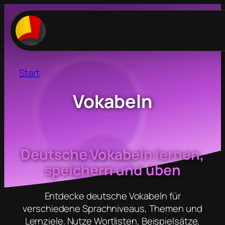
Zum
Inhalt
springen
Start
Vokabeln
Deutsche Vokabeln lernen,
speichern und üben
Entdecke deutsche Vokabeln für
verschiedene Sprachniveaus, Themen und
Lernziele. Nutze Wortlisten, Beispielsätze,