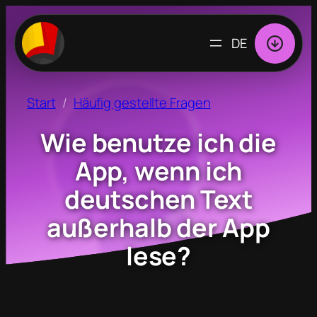
SPRACHE
AUSWÄHLEN
Start
Häufig gestellte Fragen
Wie benutze ich die
App, wenn ich
deutschen Text
außerhalb der App
lese?