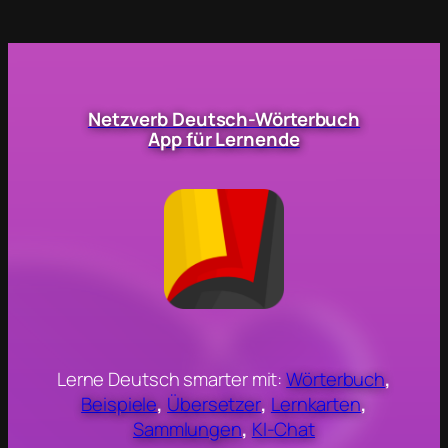
Netzverb Deutsch-Wörterbuch
App für Lernende
Lerne Deutsch smarter mit:
Wörterbuch
,
Beispiele
,
Übersetzer
,
Lernkarten
,
Sammlungen
,
KI-Chat