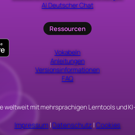
AI Deutscher Chat
Ressourcen
Vokabeln
Anleitungen
Versionsinformationen
FAQ
e weltweit mit mehrsprachigen Lerntools und KI
Impressum
|
Datenschutz
|
Cookies