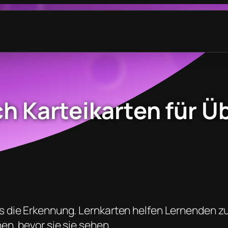
ch Karteikarten für 
s die Erkennung. Lernkarten helfen Lernenden zu
en, bevor sie sie sehen.