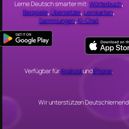
Lerne Deutsch smarter mit:
Wörterbuch
,
Beispiele
,
Übersetzer
,
Lernkarten
,
Sammlungen
,
KI-Chat
Verfügbar für
Android
und
iPhone
.
Wir unterstützen Deutschlernend