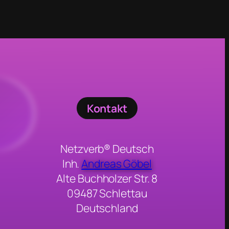
Kontakt
Netzverb® Deutsch
Inh.
Andreas Göbel
Alte Buchholzer Str. 8
09487 Schlettau
Deutschland