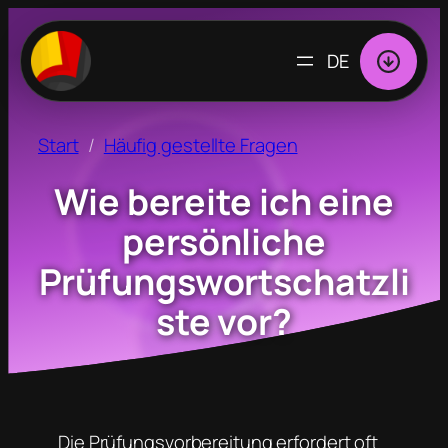
SPRACHE
AUSWÄHLEN
Start
Häufig gestellte Fragen
Wie bereite ich eine
persönliche
Prüfungswortschatzli
ste vor?
Die Prüfungsvorbereitung erfordert oft