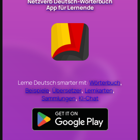
Netzverb Deutsch-Wörterbuch
App für Lernende
Lerne Deutsch smarter mit:
Wörterbuch
,
Beispiele
,
Übersetzer
,
Lernkarten
,
Sammlungen
,
KI-Chat