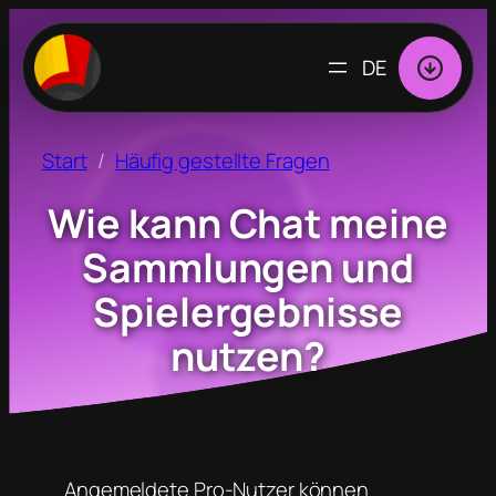
SPRACHE
AUSWÄHLEN
Start
Häufig gestellte Fragen
Wie kann Chat meine
Sammlungen und
Spielergebnisse
nutzen?
Angemeldete Pro-Nutzer können