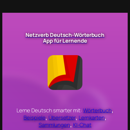
Netzverb Deutsch-Wörterbuch
App für Lernende
Lerne Deutsch smarter mit:
Wörterbuch
,
Beispiele
,
Übersetzer
,
Lernkarten
,
Sammlungen
,
KI-Chat