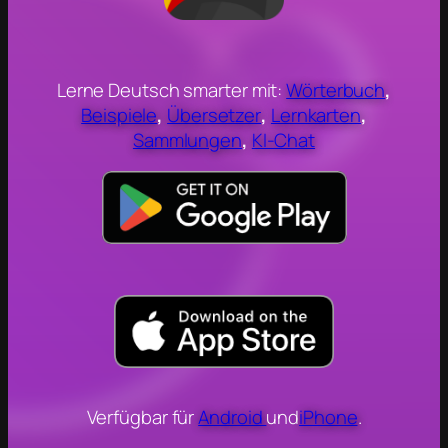
Lerne Deutsch smarter mit:
Wörterbuch
,
Beispiele
,
Übersetzer
,
Lernkarten
,
Sammlungen
,
KI-Chat
Verfügbar für
Android
und
iPhone
.