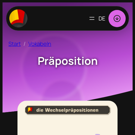
SPRACHE
AUSWÄHLEN
Start
Vokabeln
Präposition