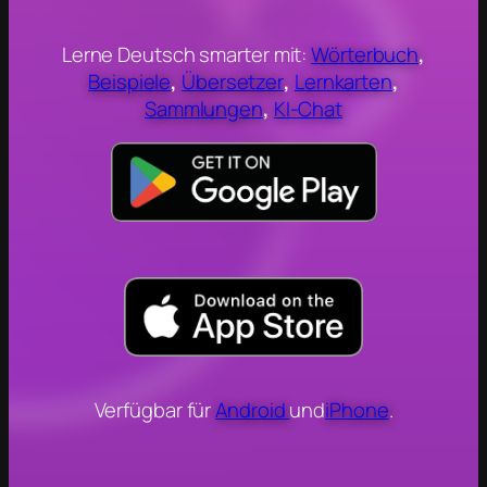
Lerne Deutsch smarter mit:
Wörterbuch
,
Beispiele
,
Übersetzer
,
Lernkarten
,
Sammlungen
,
KI-Chat
Verfügbar für
Android
und
iPhone
.